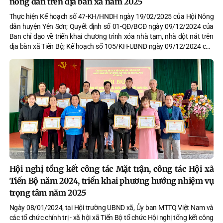
nông dân trên địa bàn xã năm 2025
Thực hiện Kế hoạch số 47-KH/HNDH ngày 19/02/2025 của Hội Nông
dân huyện Yên Sơn; Quyết định số 01-QĐ/BCĐ ngày 09/12/2024 của
Ban chỉ đạo về triển khai chương trình xóa nhà tạm, nhà dột nát trên
địa bàn xã Tiến Bộ; Kế hoạch số 105/KH-UBND ngày 09/12/2024 của
Ủy ban nhân dân xã Tiến Bộ về thực hiện chương trình xóa nhà tạm,
nhà dột nát năm 2024, 2025 trên địa bàn xã Tiến Bộ. Chiều ngày
05/3/2025, tại nhà văn hóa UBND xã Tiến Bộ, Hội nông dân xã đã tổ
chức Chương trình phát động ủng hộ xóa nhà tạm, nhà dột nát cho hội
viên nông dân trên địa bàn xã năm 2025.
Hội nghị tổng kết công tác Mặt trận, công tác Hội xã
Tiến Bộ năm 2024, triển khai phương hướng nhiệm vụ
trọng tâm năm 2025
Ngày 08/01/2024, tại Hội trường UBND xã, Ủy ban MTTQ Việt Nam và
các tổ chức chính trị - xã hội xã Tiến Bộ tổ chức Hội nghị tổng kết công