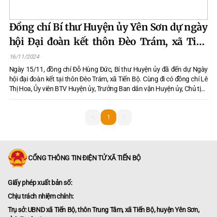
Đồng chí Bí thư Huyện ủy Yên Sơn dự ngày
hội Đại đoàn kết thôn Đèo Trám, xã Tiến
Bộ
16/11/2024
Ngày 15/11, đồng chí Đỗ Hùng Đức, Bí thư Huyện ủy đã đến dự Ngày
hội đại đoàn kết tại thôn Đèo Trám, xã Tiến Bộ. Cùng đi có đồng chí Lê
Thị Hoa, Ủy viên BTV Huyện ủy, Trưởng Ban dân vận Huyện ủy, Chủ tịch
Uỷ ban MTTQ huyện; lãnh đạo Văn phòng Huyện ủy; Lãnh đạo Liên
đoàn lao động huyện; lãnh đạo Đảng ủy, UBND xã Tiến Bộ.
1
1
CỔNG THÔNG TIN ĐIỆN TỬ XÃ TIẾN BỘ
Giấy phép xuất bản số:
Chịu trách nhiệm chính:
Trụ sở: UBND xã Tiến Bộ, thôn Trung Tâm, xã Tiến Bộ, huyện Yên Sơn,