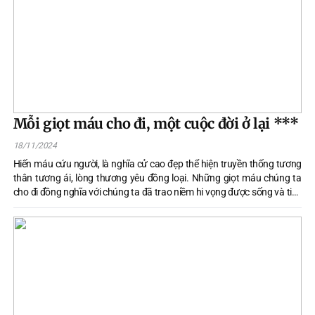
cư, hình thành nên một nét đẹp văn hóa mới, từ đó phát huy sức mạnh
đại đoàn kết toàn dân trong thực hiện các cuộc vận động, các phong
trào thi đua yêu nước.
Mỗi giọt máu cho đi, một cuộc đời ở lại ***
18/11/2024
Hiến máu cứu người, là nghĩa cử cao đẹp thể hiện truyền thống tương
thân tương ái, lòng thương yêu đồng loại. Những giọt máu chúng ta
cho đi đồng nghĩa với chúng ta đã trao niềm hi vọng được sống và tiếp
thêm sức mạnh cho nhiều bệnh nhân đang cần những giọt máu quý
giá để duy trì sự sống.